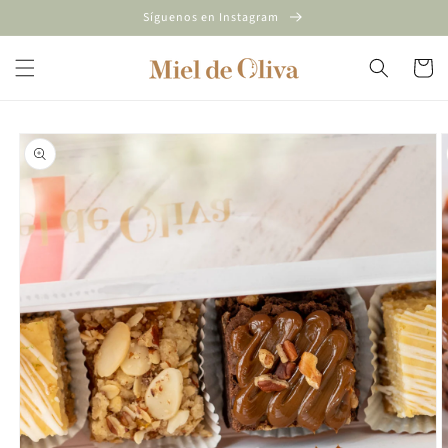
Ir
Síguenos en Instagram
directamente
al contenido
Carrito
Ir
directamente
a la
información
del producto