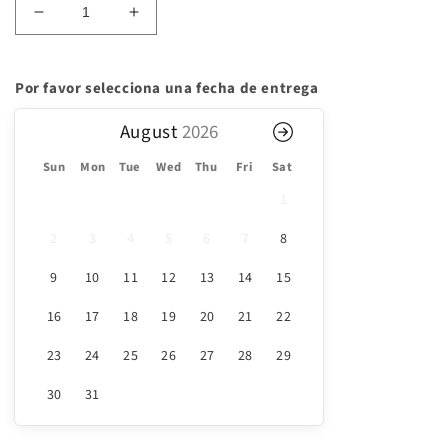
Reducir
Aumentar
cantidad
cantidad
para
para
Mix
Mix
Por favor selecciona una fecha de entrega
box
box
August
Sun
Mon
Tue
Wed
Thu
Fri
Sat
1
2
3
4
5
6
7
8
9
10
11
12
13
14
15
16
17
18
19
20
21
22
23
24
25
26
27
28
29
30
31