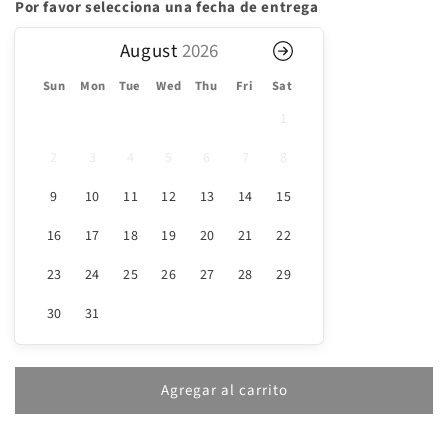
Campana
Campana
Por favor selecciona una fecha de entrega
de
de
quesos
quesos
August
chica
chica
Sun
Mon
Tue
Wed
Thu
Fri
Sat
1
2
3
4
5
6
7
8
9
10
11
12
13
14
15
16
17
18
19
20
21
22
23
24
25
26
27
28
29
30
31
Agregar al carrito