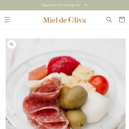
Ir
Síguenos en Instagram
directamente
al contenido
Carrito
Ir
directamente
a la
información
del producto