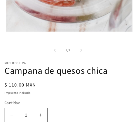
Abrir
elemento
multimedia
1
de
1
/
2
en
una
ventana
MIELDEOLIVA
modal
Campana de quesos chica
Precio
$ 110.00 MXN
habitual
Impuesto incluido.
Cantidad
Reducir
Aumentar
cantidad
cantidad
para
para