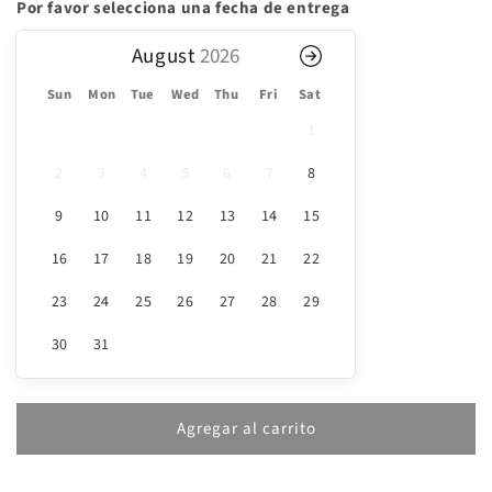
Galleta
Galleta
Por favor selecciona una fecha de entrega
chocolate
chocolate
caramelo
caramelo
August
Sun
Mon
Tue
Wed
Thu
Fri
Sat
1
2
3
4
5
6
7
8
9
10
11
12
13
14
15
16
17
18
19
20
21
22
23
24
25
26
27
28
29
30
31
Agregar al carrito