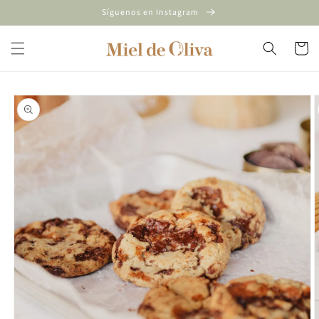
Ir
Síguenos en Instagram
directamente
al contenido
Carrito
Ir
directamente
a la
información
del producto