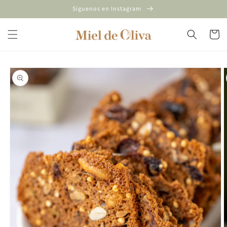
Ir
Síguenos en Instagram
directamente
al contenido
Carrito
Ir
directamente
a la
información
del producto