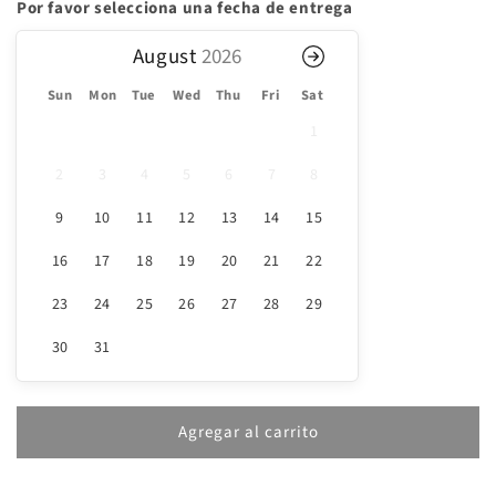
Melbas
Melbas
Por favor selecciona una fecha de entrega
August
Sun
Mon
Tue
Wed
Thu
Fri
Sat
1
2
3
4
5
6
7
8
9
10
11
12
13
14
15
16
17
18
19
20
21
22
23
24
25
26
27
28
29
30
31
Agregar al carrito